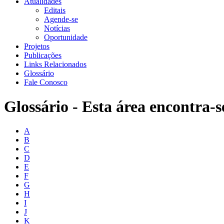
Atualidades
Editais
Agende-se
Notícias
Oportunidade
Projetos
Publicações
Links Relacionados
Glossário
Fale Conosco
Glossário - Esta área encontra-s
A
B
C
D
E
F
G
H
I
J
K