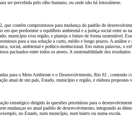
 para ser percebida pelo olho humano, ou onde não há fotossíntese.
92, que contém compromissos para mudança do padrão de desenvolvime
ão em que predomine o equilíbrio ambiental e a justiça social entre a
tado, município e/ou região, e planeja o futuro de forma sustentável. E
romissos para a sua solução a curto, médio e longo prazos. A análise e
, social, ambiental e político-institucional. Em outras palavras, o es
os pactuados entre todos os atores. A sustentabilidade dos resultados f
idas para o Meio Ambiente e o Desenvolvimento, Rio 92 , contendo c
uação atual de um país, Estado, município e região, e elabora propostas v
ção estratégico dirigido às questões prioritárias para o desenvolvimento
uem mudanças no atual padrão de desenvolvimento, integrando as dimensõ
or exemplo, no Estado, num município, num bairro ou numa escola.