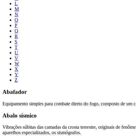
L
M
N
O
P
Q
R
S
T
U
V
W
X
Y
Z
Abafador
Equipamento simples para combate direto do fogo, composto de um ca
Abalo sísmico
Vibrações súbitas das camadas da crosta terrestre, originais de fenôm
aparelhos especializados, os sismógrafos.